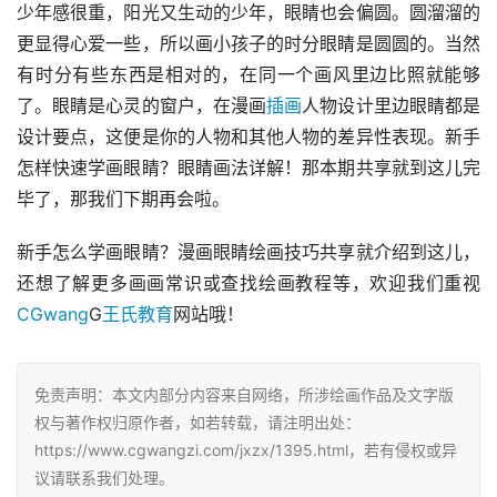
少年感很重，阳光又生动的少年，眼睛也会偏圆。圆溜溜的
更显得心爱一些，所以画小孩子的时分眼睛是圆圆的。当然
有时分有些东西是相对的，在同一个画风里边比照就能够
了。眼睛是心灵的窗户，在漫画
插画
人物设计里边眼睛都是
设计要点，这便是你的人物和其他人物的差异性表现。新手
怎样快速学画眼睛？眼睛画法详解！那本期共享就到这儿完
毕了，那我们下期再会啦。
新手怎么学画眼睛？漫画眼睛绘画技巧共享就介绍到这儿，
还想了解更多画画常识或查找绘画教程等，欢迎我们重视
CGwang
G
王氏教育
网站哦！
免责声明：本文内部分内容来自网络，所涉绘画作品及文字版
权与著作权归原作者，如若转载，请注明出处：
https://www.cgwangzi.com/jxzx/1395.html，若有侵权或异
议请联系我们处理。