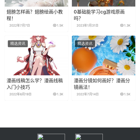
翅膀怎样画？翅膀绘画小教
0基础能学习cg游戏原画
程！
吗？
2022年7月7日
1.5K
2023年1月31日
1.3K
精选资讯
精选资讯
漫画线稿怎么学？漫画线稿
漫画分镜如何画好？漫画分
入门小技巧
镜画法！
2022年6月19日
1.3K
2022年7月14日
1.5K