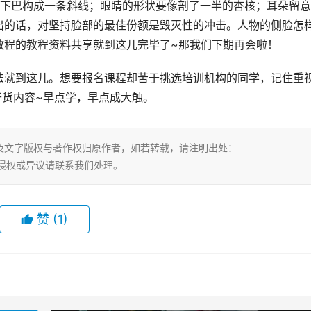
、下巴构成一条斜线；眼睛的形状要像剖了一半的杏核；耳朵留
出的话，对坚持脸部的最佳份额是毁灭性的冲击。人物的侧脸怎
教程的教程资料共享就到这儿完毕了~那我们下期再会啦！
法就到这儿。想要报名课程却苦于挑选培训机构的同学，记住重
干货内容~早点学，早点成大触。
及文字版权与著作权归原作者，如若转载，请注明出处：
html，若有侵权或异议请联系我们处理。
赞
(1)