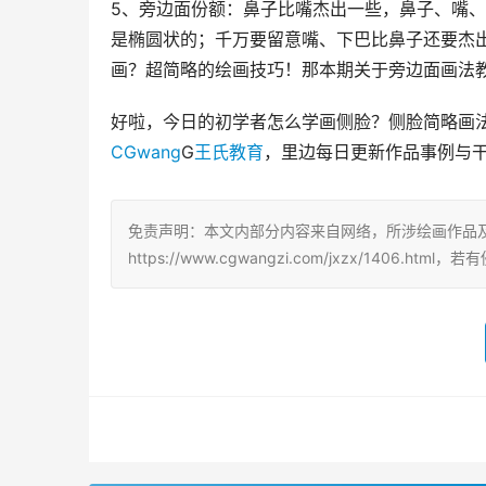
5、旁边面份额：鼻子比嘴杰出一些，鼻子、嘴
是椭圆状的；千万要留意嘴、下巴比鼻子还要杰
画？超简略的绘画技巧！那本期关于旁边面画法
好啦，今日的初学者怎么学画侧脸？侧脸简略画
CGwang
G
王氏教育
，里边每日更新作品事例与
免责声明：本文内部分内容来自网络，所涉绘画作品
https://www.cgwangzi.com/jxzx/1406.