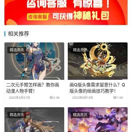
相关推荐
精选资讯
精选资讯
二次元手臂怎样画？教你画
画Q版头像需求留意什么？Q
动漫人物手臂！
版头像的绘画技巧教学！
2022年5月27日
2.3K
2022年6月13日
1.5K
精选资讯
精选资讯