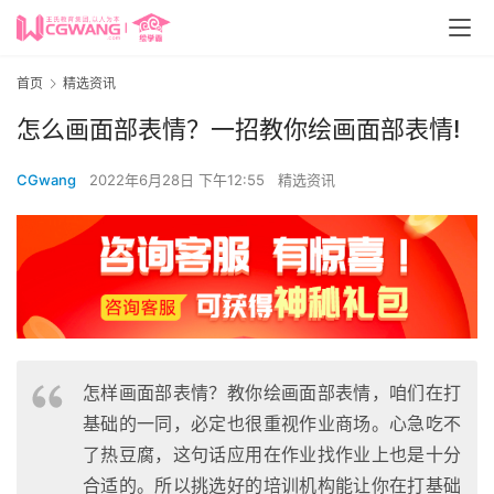
首页
精选资讯
怎么画面部表情？一招教你绘画面部表情!
CGwang
2022年6月28日 下午12:55
精选资讯
怎样画面部表情？教你绘画面部表情，咱们在打
基础的一同，必定也很重视作业商场。心急吃不
了热豆腐，这句话应用在作业找作业上也是十分
合适的。所以挑选好的培训机构能让你在打基础