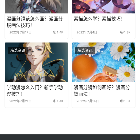
漫画分镜该怎么画？漫画分
素描怎么学？素描技巧！
镜画法技巧！
2022年7月17日
1.4K
2022年7月4日
1.3K
精选资讯
精选资讯
学动漫怎么入门？新手学动
漫画分镜如何画好？漫画分
漫技巧！
镜画法！
2022年7月21日
1.4K
2022年7月14日
1.5K