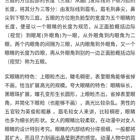
三庭的方位脸部的长度（三庭）从脑门发际线到下颚为脸的
长度，将其分为三等分：由发际线到眉毛，眉毛到鼻尖，鼻
尖到下颚为三庭。五眼的方位抱负脸型的宽度为五个眼睛的
长度，便是以一个眼睛的长度为规范，从正面脸概括边际
（视觉）到眼尾(外眼角)为一眼，从外眼角到内眼角为二
眼，两个内眼角的间隔为三眼，从内眼角到外眼角，又一个
眼睛的长度为四眼，再从外眼角到别的一边正面脸概括边际
（视觉）称为五眼。
实眼睛的特色：上眼睑杰出，睫毛稠密，表里眼角能够省掉
不画，恰当扩展高光的规模。夸大眼睛的特色：眼睛纵长，
黑眼珠扩展，瞳孔变形生长圆形，上眼睑杰出，省掉表里眼
角，并简化下眼睑（也能够不画），高光比较杂乱。男性的
五官较为英俊和粗暴 ，眉毛较女人来讲，比较稠密，眼睛
也多为细长的形状。女人的眼睛比较柔软，在动漫中对女人
眼睛的设计特别考究。眼睛的内部结构分得很细，一般都将
其扩大，而且尽力刻画出晶莹剔透的感觉。动漫人物中的耳