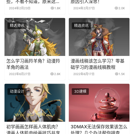
些，不看不知道，原来这么
原因引人深思！
多！
2024年2月23日
1.8K
2024年2月27日
2.0K
精选资讯
精选资讯
怎么学习画羚羊角？动漫羚
漫画线稿该怎么学习？零基
羊角的画法
础学习的漫画线稿教程
2022年6月27日
2.6K
2022年6月17日
1.5K
动漫设计
3D建模
初学画画怎样画人体肌肉？
3DMAX无法保存效果该怎么
漫画人体肌肉绘画技巧共享
处理？几个办法帮你排查理