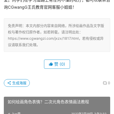
化，兴趣永远是最好的老师，设计的创作本源终究归于热
爱。同学们在学习道路上有任何不懂的地方，都可以联系咨
询CGwangG王氏教育官网客服小姐姐！
免责声明：本文内部分内容来自网络，所涉绘画作品及文字版
权与著作权归原作者，如若转载，请注明出处：
https://www.cgwangzi.com/jxzx/1817.html，若有侵权或异
议请联系我们处理。
赞
(0)
生成海报
0
如何绘画角色表情？二次元角色表情画法教程