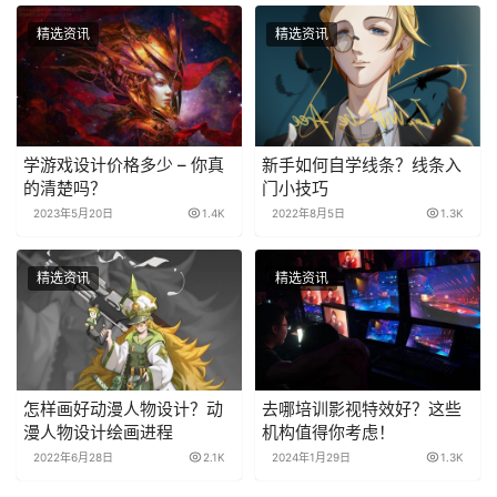
精选资讯
精选资讯
学游戏设计价格多少 – 你真
新手如何自学线条？线条入
的清楚吗？
门小技巧
2023年5月20日
1.4K
2022年8月5日
1.3K
精选资讯
精选资讯
怎样画好动漫人物设计？动
去哪培训影视特效好？这些
漫人物设计绘画进程
机构值得你考虑！
2022年6月28日
2.1K
2024年1月29日
1.3K