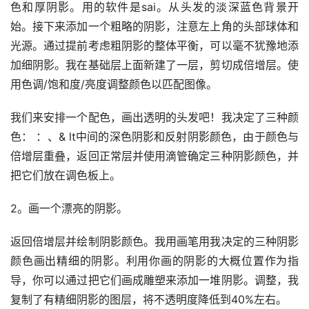
色和厚阴影。用的软件是sai。从头发的淡深蓝色背景开
始。接下来添加一个粗略的阴影，注意左上角的头部球体和
光源。通过提前考虑粗阴影的整体平衡，可以毫不犹豫地添
加细阴影。我在基础层上面新建了一层，剪切成倍增层。使
用色调/饱和度/亮度调整颜色以匹配图像。
我们来安排一个配色，画出透明的头发吧！我决定了三种颜
色： ：、& lt中间的深色阴影和反射阴影颜色，由于颜色与
倍增层重叠，返回正常层并使用滴管确定三种阴影颜色，并
把它们放在调色板上。
2。画一个漂亮的阴影。
返回倍增层并绘制阴影颜色。我用画笔用我决定的三种阴影
颜色画出精细的阴影。利用你画的阴影的大概位置作为指
导，你可以通过把它们画成雕塑来添加一堆阴影。调整，我
复制了有精细阴影的图层，将不透明度降低到40%左右。