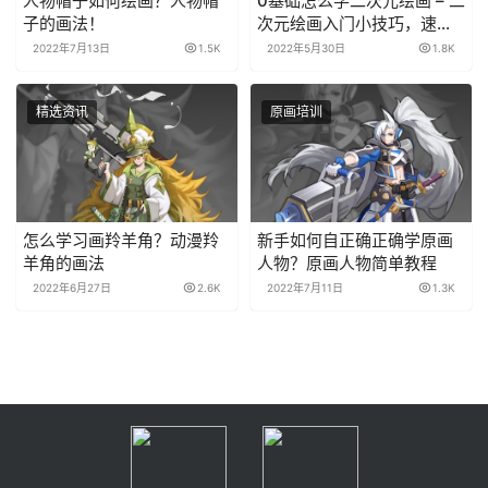
人物帽子如何绘画？人物帽
0基础怎么学二次元绘画 – 二
子的画法！
次元绘画入门小技巧，速
学！
2022年7月13日
1.5K
2022年5月30日
1.8K
精选资讯
原画培训
怎么学习画羚羊角？动漫羚
新手如何自正确正确学原画
羊角的画法
人物？原画人物简单教程
2022年6月27日
2.6K
2022年7月11日
1.3K