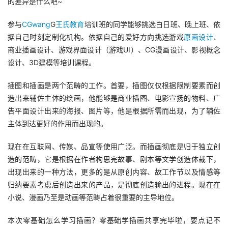
的差异是什么吧~
参与
CGwang
G
王氏教育
培训班的同学能够挑选白日班、晚上班、依
据自己时刻定制化机构。依据自己的爱好方向挑选游戏
原画设计
、
商业插画设计、游戏界面设计（游戏UI）、CG漫画设计、影视概念
设计、3D建模等培训课程。
插图和插画是两个范畴的工作。首要，插图仅仅根据限制要素而创
造出来辅佐主体的绘画，他能够是商业插图、电影宣扬的物料、广
告平面设计出来的海报、图片等，他是根据所需而出现，为了辅佐
主体到达更好的作用而出现的。
现在在互联网、传媒、品宣等使用广泛。而插画彻底是归于独立创
造的范畴，它是根据在作者构思完故事、剧本等文学创造体裁下，
出现出来的一种方法，更多的是从原创内容、故工作节以及情感等
归纳要素考虑后创造出来的产品，是彻底创造输出的进程。现在在
小说、漫画乃至是动画等范畴占着很重要的主导地位。
本次零基础怎么学习插画？零基础学插画共享完毕啦，要点记不