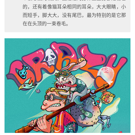
的，还有着像猫耳朵相同的耳朵，大大眼睛，小
而短手，脚大大，没有尾巴，最为特别的是它那
在在头顶的一束卷毛。