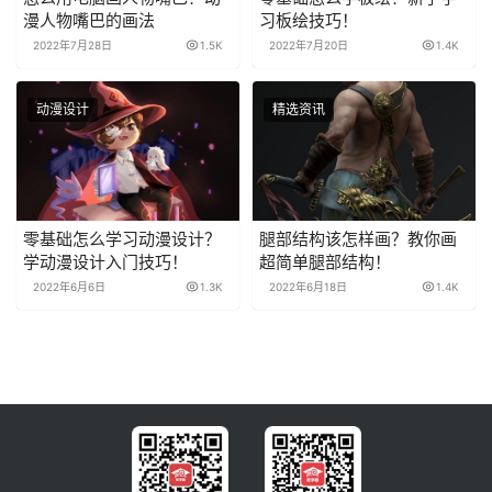
漫人物嘴巴的画法
习板绘技巧！
2022年7月28日
1.5K
2022年7月20日
1.4K
动漫设计
精选资讯
零基础怎么学习动漫设计？
腿部结构该怎样画？教你画
学动漫设计入门技巧！
超简单腿部结构！
2022年6月6日
1.3K
2022年6月18日
1.4K