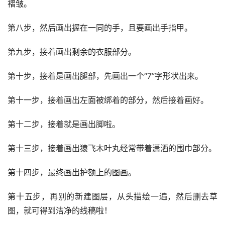
褶皱。
第八步，然后画出握在一同的手，且要画出手指甲。
第九步，接着画出剩余的衣服部分。
第十步，接着是画出腿部，先画出一个“7”字形状出来。
第十一步，接着画出左面被绑着的部分，然后接着画好。
第十二步，接着就是画出脚啦。
第十三步，接着画出猿飞木叶丸经常带着潇洒的围巾部分。
第十四步，最终画出护额上的图画。
第十五步，再别的新建图层，从头描绘一遍，然后删去草
图，就可得到洁净的线稿啦！