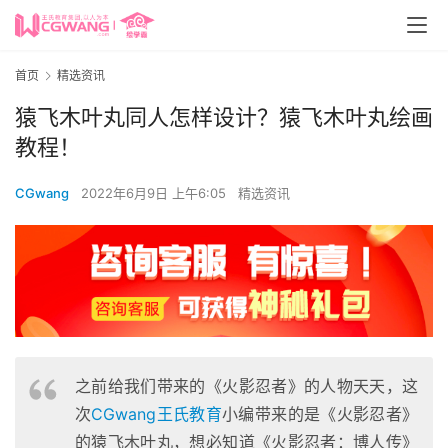
首页
精选资讯
猿飞木叶丸同人怎样设计？猿飞木叶丸绘画
教程！
CGwang
2022年6月9日 上午6:05
精选资讯
之前给我们带来的《火影忍者》的人物天天，这
次
CGwang
王氏教育
小编带来的是《火影忍者》
的猿飞木叶丸，想必知道《火影忍者：博人传》