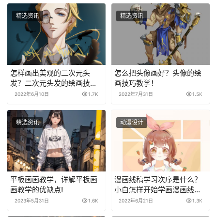
精选资讯
精选资讯
怎样画出美观的二次元头
怎么把头像画好？头像的绘
发？二次元头发的绘画技巧
画技巧教学！
教程！
2022年6月10日
1.7K
2022年7月31日
1.5K
精选资讯
动漫设计
平板画画教学，详解平板画
漫画线稿学习次序是什么？
画教学的优缺点!
小白怎样开始学画漫画线
稿？
2023年5月31日
1.6K
2022年6月21日
1.3K