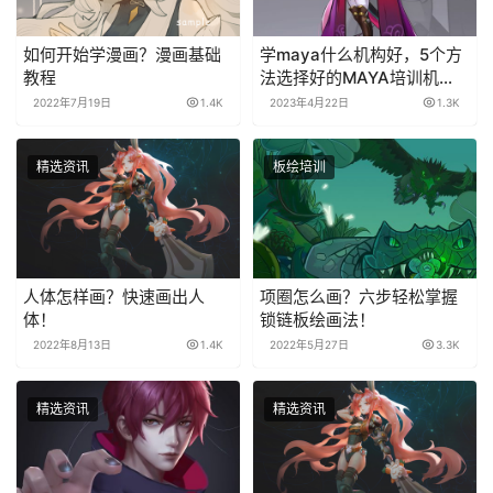
如何开始学漫画？漫画基础
学maya什么机构好，5个方
教程
法选择好的MAYA培训机
构！
2022年7月19日
1.4K
2023年4月22日
1.3K
精选资讯
板绘培训
人体怎样画？快速画出人
项圈怎么画？六步轻松掌握
体！
锁链板绘画法！
2022年8月13日
1.4K
2022年5月27日
3.3K
精选资讯
精选资讯