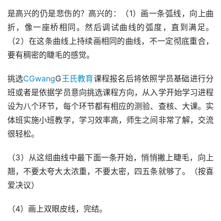
是高兴的仍是悲伤的？高兴的：（1）画一条弧线，向上曲
折，像一座桥相同。然后调试曲线的弧度，直到满足。
（2）在这条曲线上持续画相同的曲线，不一定彻底重合，
要有稠密的睫毛的感觉。
挑选
CGwang
G
王氏教育
课程报名后将依照学员基础进行分
班或者是依据学员意向挑选课程方向，从入学开始学习进程
设为八个环节，每个环节都有相应的测验、查核、大课。实
体班实施小班教学，学习效率高，师生之间非常了解，交流
很轻松。
（3）从这组曲线中最下面一条开始，悄悄撇上睫毛，向上
翘，不要太夸大太浓重，不要太密，四五条就够了。（按喜
爱决议）
（4）画上双眼皮线，完结。