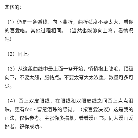
悲伤的：
（1）仍是一条弧线，向下曲折，曲折弧度不要太大，看你
的喜爱咯。其他过程相同。（当然也能够向上弯，看情况
吧）
（2）同上。
（3）从这组曲线中最上面一条开始，悄悄撇上睫毛，顶级
向下，不要太翘，服帖点。不要太夸大太浓重，数量可多可
少。
（4）画上双皮眼线，在眼线和双眼皮线之间画上点点泪
珠，更有feel~留意泪珠的感觉。（按喜爱决议）这是我的
画法，仅供参考。主张你多描摹，看看漫画书。同为漫画爱
好者，祝你成功~