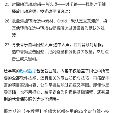
时间轴运动:编辑—首选项——时间轴——找到时间轴
播放自动滚频，模式改平滑滚动；
批量添加转场:选中素材，Ctrld，默认是交叉溶解，换
其他转场在选中转场右键将所选过渡设置为默认的过
渡；
背景音乐自动回避人声:选中人声，找到音频对话框，
选中音频点击回避，把闪避量和淡化减少数量，然后点
击生成关键帧。
绘学霸的
影视后期
包装就业班，内容不仅涵盖了岗位中所需
要的全部软件技能，还有相关的专业知识与技巧，再搭配丰
富的项目实训内容，让你掌握技能既迅速又牢固。即使你是
零基础，也不用担心，绘学霸会为你提供基础课程；还有周
到的就业保障服务等你了解哦~
那本期的【PR教程】剪辑大佬都在用的25个pr剪辑小技