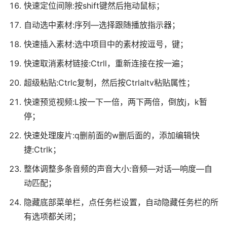
快速定位间隙:按shift键然后拖动鼠标；
自动选中素材:序列—选择跟随播放指示器；
快速插入素材:选中项目中的素材按逗号，键；
快速取消素材链接:Ctrll，重新连接在按一遍；
超级粘贴:Ctrlc复制，然后按Ctrlaltv粘贴属性；
快速预览视频:L按一下一倍，两下两倍，倒放j，k暂
停；
快速处理废片:q删前面的w删后面的，添加编辑快
捷:Ctrlk；
整体调整多条音频的声音大小:音频—对话—响度—自
动匹配；
隐藏底部菜单栏，点任务栏设置，自动隐藏任务栏的所
有选项都关闭；