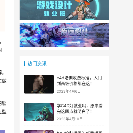
，
相
热门资讯
解。
c4d培训收费标准，入门
在做
到高级价格都在这！
2023年4月6日
把脑
学C4D好就业吗，原来看
完这四点就明白了！
造型
2023年4月10日