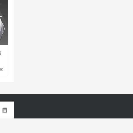
习
9K
证编号：（粤）字第04146号
粤ICP备18124996号