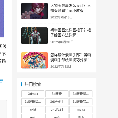
人物头颈肩怎么设计？人
物头颈肩绘画小教程
2022年6月18日
初学画画怎样画裙子？裙
子绘画方法详解！
2022年6月30日
画线
平不
怎样设计漫画手部？漫画
漫画手部绘画技巧分享！
顺畅
2022年7月8日
育
热门搜索
3dmax
3d建模
3d建模培训
3d建模培训班
3d建模师
3d建模软件
c4d
c4d培训
maya
ue4
ue5
原画