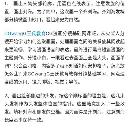
1、 画出人物头部轮廓，用蓝色点线表示，注意发旋的位
置，画出刘海。为了简单，这次画一个齐刘海。齐刘海发梢
部分稍微画山缺口，看起来史为白然。
CGwang
G
王氏教育
CG漫画分镜基础网课班，从火柴人分
镜开始学习如何选取画面，处理画面之间的关系使其阅读起
来更流畅，学习漫画语言的表达，最终进行黑白短篇漫画的
主题创作。分镜小白，一眼看过去画面上全是大头，画面单
调？只会画四格，内容多了就不知道如何安排格子，怎么放
怎么乱？来CGwangG王氏教育教你分镜基础学习，网点速
度线的运用、镜头排版、视觉引导等。
2、画出脸部侧边的头发。按这个顺序画的理由是，这几束
头发将作为头发整体位置的指针。这里随意加入了一些散
发。填补刘海和侧发的空档。因为而得是齐刘海，注意刘海
长度基本保持一致。