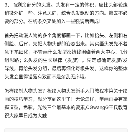
3、而剩余部分的头发。头发有一定的体积，应比头部轮烧
稍微外扩一些。注意风向，统合头发飘动的方向。擦去不必
要的部分。在线条交叉处加入一些强调后完成！
首先把动漫人物的多个角度都画一下，比如抬头、左侧和右
侧脸、后背，先把人物头部的姿态出来。其实画头发先不着
急下笔细化，不管画什么发型都始终围绕着两大中心：1.分
组思路；2.头发的生长规律（发旋）。先定点确定发旋/发
际线，再给头发分组，最后再细化每根头发。这样你的整体
头发会显得错落有致而不是杂乱无序哦。
怎样绘制人物头发？板绘人物头发新手入门教程本篇关于绘
画的技巧学习，就分享到这里了！无论怎样，学画画要有掌
握造型，色彩，光线三个最基本的要素,CGwangG王氏教育
祝大家早日成为大触！