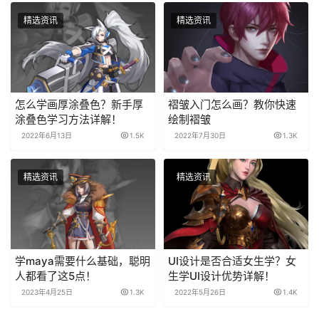
精选资讯
精选资讯
怎么学画厚涂叠色？新手厚
褶皱入门怎么画？教你快速
涂叠色学习方法详解！
绘制褶皱
2022年6月13日
1.5K
2022年7月30日
1.3K
精选资讯
精选资讯
学maya需要什么基础，聪明
UI设计是否合适女生学？女
人都看了这5点！
生学UI设计优势详解！
2023年4月25日
1.3K
2022年5月26日
1.4K