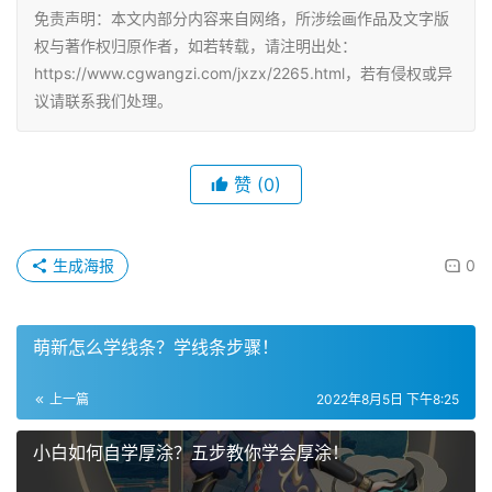
免责声明：本文内部分内容来自网络，所涉绘画作品及文字版
权与著作权归原作者，如若转载，请注明出处：
https://www.cgwangzi.com/jxzx/2265.html，若有侵权或异
议请联系我们处理。
赞
(0)
生成海报
0
萌新怎么学线条？学线条步骤！
上一篇
2022年8月5日 下午8:25
小白如何自学厚涂？五步教你学会厚涂！