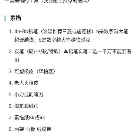
一套基础的工具（我会附上推荐的品牌）
素描
4h-8b铅笔（这里推荐三菱或施德楼）h是数字越大笔
越硬越浅，b是数字越大笔越软越深
炭笔（硬/中/软/特软）⚠️铅笔炭笔二选一千万不能混着
用
可塑橡皮（辉柏嘉）
老人头橡皮
小刀或削笔刀
擦笔和纸巾
素描纸8k或4k
画架 画板 纸胶带