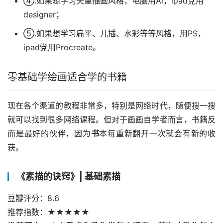
④.如果想学习矢量插画风格，电脑用Al，ipad党用
designer；
⑤.如果想学习扁平、儿插、水彩等等风格，用PS，
ipad党用Procreate。
零基础学绘画适合学的书籍
现在各个渠道的教程非常多，特别是网络时代，随便搜一搜
就可以找到很多网络课程。但对于画画自学者而言，书籍反
而是最好的伙伴，因为
书
本每重新翻开一次就会有新的收
获。
《素描的诀窍》| 基础素描
豆瓣评分：8.6
推荐指数：★★★★★