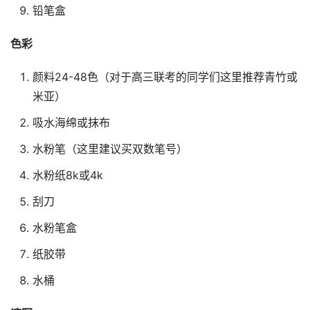
铅笔盒
色彩
颜料24-48色（对于高三联考的同学们这里推荐青竹或
米亚）
吸水海绵或抹布
水粉笔（这里建议买双数笔号）
水粉纸8k或4k
刮刀
水粉笔盒
纸胶带
水桶