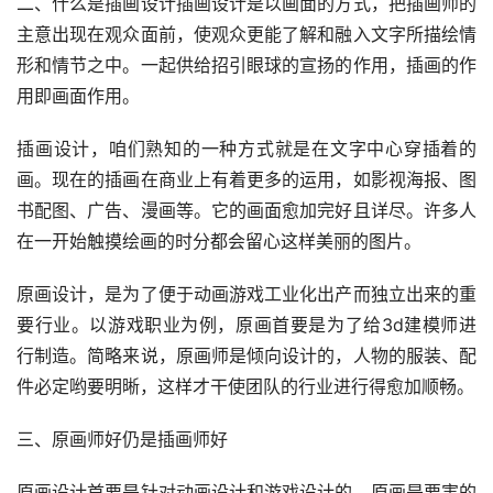
二、什么是插画设计插画设计是以画面的方式，把插画师的
主意出现在观众面前，使观众更能了解和融入文字所描绘情
形和情节之中。一起供给招引眼球的宣扬的作用，插画的作
用即画面作用。
插画设计，咱们熟知的一种方式就是在文字中心穿插着的
画。现在的插画在商业上有着更多的运用，如影视海报、图
书配图、广告、漫画等。它的画面愈加完好且详尽。许多人
在一开始触摸绘画的时分都会留心这样美丽的图片。
原画设计，是为了便于动画游戏工业化出产而独立出来的重
要行业。以游戏职业为例，原画首要是为了给3d建模师进
行制造。简略来说，原画师是倾向设计的，人物的服装、配
件必定哟要明晰，这样才干使团队的行业进行得愈加顺畅。
三、原画师好仍是插画师好
原画设计首要是针对动画设计和游戏设计的，原画是要害的