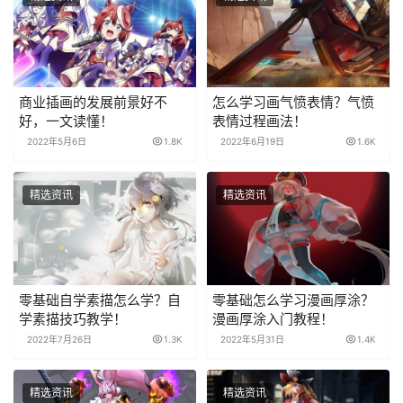
商业插画的发展前景好不
怎么学习画气愤表情？气愤
好，一文读懂！
表情过程画法！
2022年5月6日
1.8K
2022年6月19日
1.6K
精选资讯
精选资讯
零基础自学素描怎么学？自
零基础怎么学习漫画厚涂？
学素描技巧教学！
漫画厚涂入门教程！
2022年7月26日
1.3K
2022年5月31日
1.4K
精选资讯
精选资讯