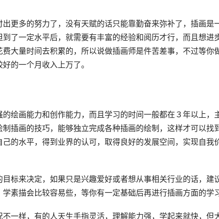
付出更多的努力了，没有天赋的话只能靠勤奋来弥补了，插画是
但到了一定水平后，就需要有丰富的经验和阅历才行，而且想进
花费大量时间去积累的，所以说做插画师是件苦差事，不过等你
较好的一个月收入上万了。
强的绘画能力和创作能力，而且学习的时间一般都在３年以上，
绘制插画的技巧，能够独立完成各种插画的绘制，这样才可以找
自己的水平，得到业界的认可，取得良好的发展空间，实现自我
的目标来决定，如果只是兴趣爱好或者想从事相关行业的话，建
，学素描会比较容易些，等你有一定基础后再进行插画方面的学
况不一样，有的人天生手指灵活，理解能力强，学起来就快，但