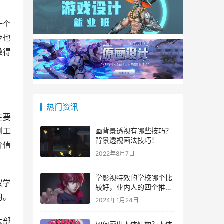
一个
步也
做得
热门资讯
主要
到工
画背景透视有哪些技巧？
背景透视画法技巧！
价值
2022年8月7日
学影视特效的学校哪个比
议学
较好，业内人的四个推
习。
荐！
2024年1月24日
大部