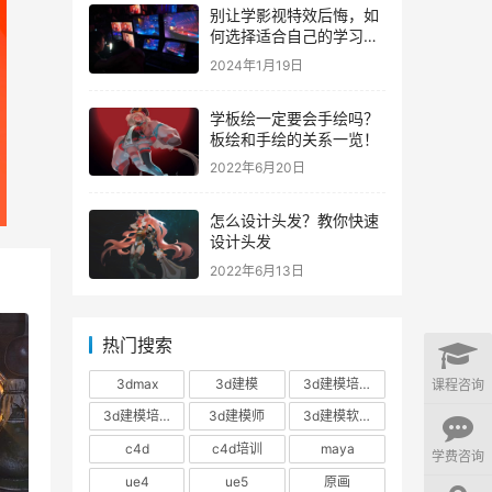
别让学影视特效后悔，如
何选择适合自己的学习路
径？
2024年1月19日
学板绘一定要会手绘吗？
板绘和手绘的关系一览！
2022年6月20日
怎么设计头发？教你快速
设计头发
2022年6月13日
热门搜索
3dmax
3d建模
3d建模培训
课程咨询
3d建模培训班
3d建模师
3d建模软件
c4d
c4d培训
maya
学费咨询
ue4
ue5
原画