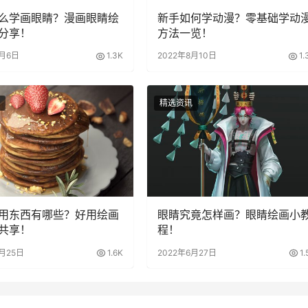
么学画眼睛？漫画眼睛绘
新手如何学动漫？零基础学动
分享！
方法一览！
7月6日
1.3K
2022年8月10日
1.
精选资讯
用东西有哪些？好用绘画
眼睛究竟怎样画？眼睛绘画小
共享！
程！
5月25日
1.6K
2022年6月27日
1.