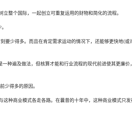
并树立整个国际，一起创立可重复运用的财物和简化的流程。
少。
时刻要少得多。而且在肯定需求运动的情况下，还能够更快地(或
bli)仍是一种遍及做法，但核算才能和行业流程的现代前进使其更廉价
年前少得多的原因。
像与这种商业模式各走各路。在曩昔的十年中，这种商业模式只发