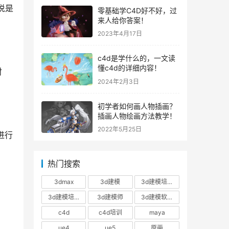
说是
零基础学C4D好不好，过
来人给你答案！
2023年4月17日
c4d是学什么的，一文读
懂c4d的详细内容！
财
2024年2月3日
初学者如何画人物插画？
插画人物绘画方法教学！
2022年5月25日
进行
热门搜索
3dmax
3d建模
3d建模培训
3d建模培训班
3d建模师
3d建模软件
c4d
c4d培训
maya
ue4
ue5
原画