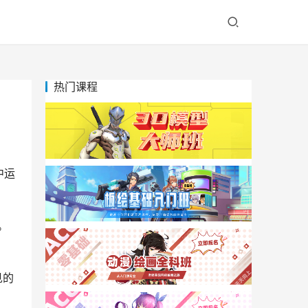
热门课程
中运
。
见的