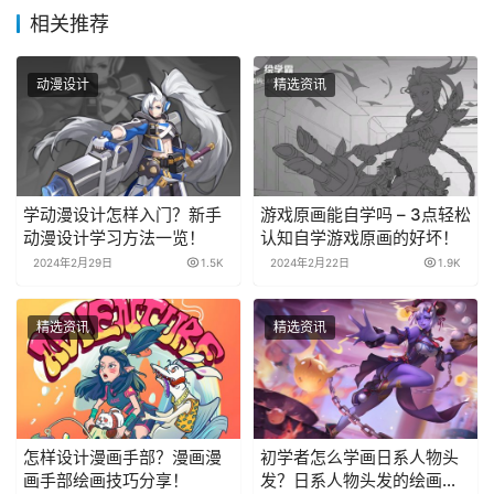
相关推荐
动漫设计
精选资讯
学动漫设计怎样入门？新手
游戏原画能自学吗 – 3点轻松
动漫设计学习方法一览！
认知自学游戏原画的好坏！
2024年2月29日
1.5K
2024年2月22日
1.9K
精选资讯
精选资讯
怎样设计漫画手部？漫画漫
初学者怎么学画日系人物头
画手部绘画技巧分享！
发？日系人物头发的绘画技