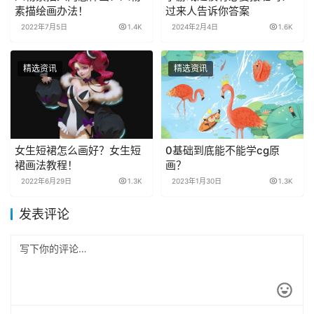
素描绘画办法！
过来人告诉你答案
2022年7月5日
1.4K
2024年2月4日
1.6K
精选资讯
精选资讯
女生短裙怎么画好？女生短
0基础到底能不能学cg原
裙画法教程！
画？
2022年6月29日
1.3K
2023年1月30日
1.3K
发表评论