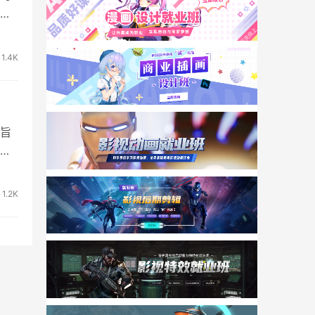
也
1.4K
旨
技
1.2K