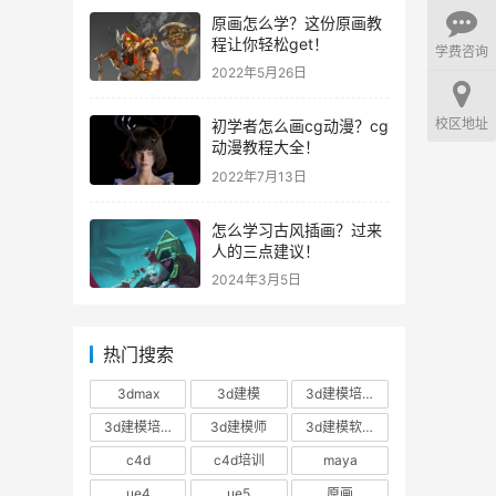
原画怎么学？这份原画教
程让你轻松get！
学费咨询
2022年5月26日
校区地址
初学者怎么画cg动漫？cg
动漫教程大全！
2022年7月13日
怎么学习古风插画？过来
人的三点建议！
2024年3月5日
热门搜索
3dmax
3d建模
3d建模培训
3d建模培训班
3d建模师
3d建模软件
c4d
c4d培训
maya
ue4
ue5
原画