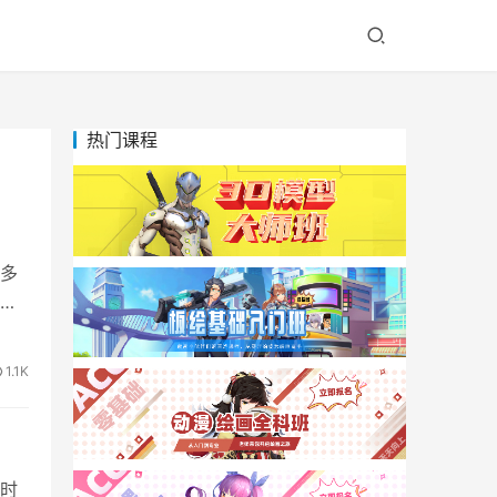
热门课程
多
至
1.1K
时