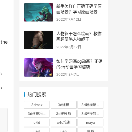
新手怎样自正确正确学原
画场景？学习原画场景技
巧！
2022年7月12日
人物躯干怎么绘画？教你
画超简略人物躯干
he 
2022年6月17日
如何学习画cg动画？正确
制
的cg动画学习姿势
少。
2022年8月7日
展，
热门搜索
3dmax
3d建模
3d建模培训
3d建模培训班
3d建模师
3d建模软件
c4d
c4d培训
maya
ue4
ue5
原画