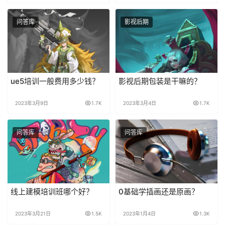
问答库
影视后期
ue5培训一般费用多少钱？
影视后期包装是干嘛的？
2023年3月9日
1.7K
2023年3月4日
1.7K
问答库
问答库
线上建模培训班哪个好？
0基础学插画还是原画？
2023年3月21日
1.5K
2023年1月4日
1.3K