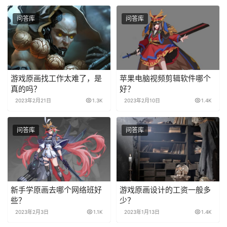
问答库
问答库
游戏原画找工作太难了，是
苹果电脑视频剪辑软件哪个
真的吗？
好？
2023年2月21日
1.3K
2023年2月10日
1.4K
问答库
问答库
新手学原画去哪个网络班好
游戏原画设计的工资一般多
些？
少？
2023年2月3日
1.1K
2023年1月13日
1.4K