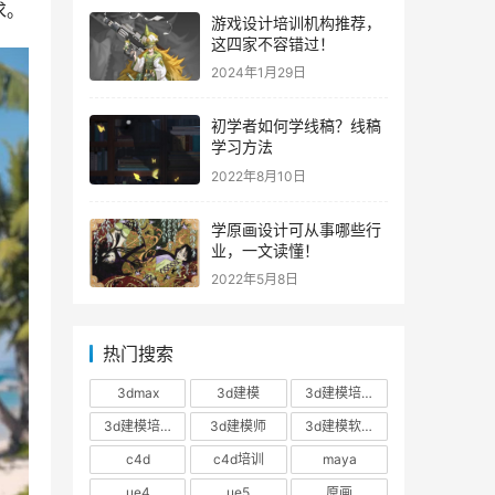
求。
游戏设计培训机构推荐，
这四家不容错过！
2024年1月29日
初学者如何学线稿？线稿
学习方法
2022年8月10日
学原画设计可从事哪些行
业，一文读懂！
2022年5月8日
热门搜索
3dmax
3d建模
3d建模培训
3d建模培训班
3d建模师
3d建模软件
c4d
c4d培训
maya
ue4
ue5
原画