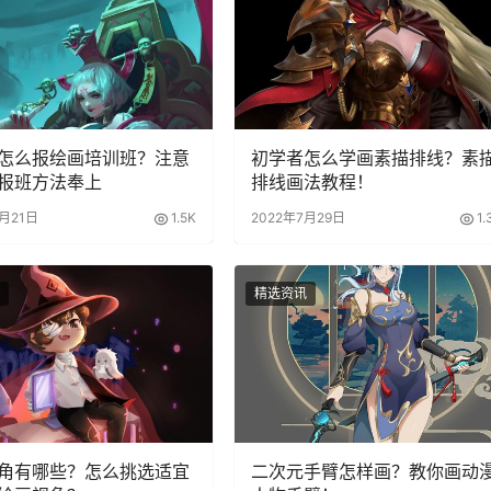
怎么报绘画培训班？注意
初学者怎么学画素描排线？素
报班方法奉上
排线画法教程！
2月21日
1.5K
2022年7月29日
1.
精选资讯
角有哪些？怎么挑选适宜
二次元手臂怎样画？教你画动