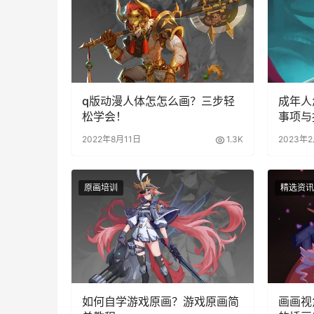
q版动漫人体怎怎么画？三步轻
成年人
松学会！
事项与
2022年8月11日
1.3K
2023年
原画培训
精选资讯
如何自学游戏原画？游戏原画简
画画视