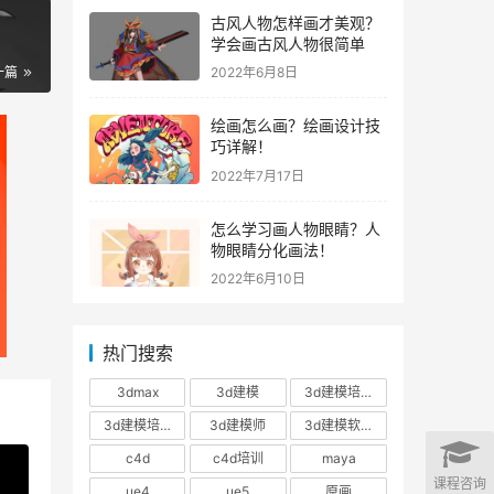
古风人物怎样画才美观？
学会画古风人物很简单
一篇
2022年6月8日
绘画怎么画？绘画设计技
巧详解！
2022年7月17日
怎么学习画人物眼睛？人
物眼睛分化画法！
2022年6月10日
热门搜索
3dmax
3d建模
3d建模培训
3d建模培训班
3d建模师
3d建模软件
c4d
c4d培训
maya
课程咨询
ue4
ue5
原画