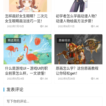
怎样画好女生眼睛？二次元
初学者怎么学画动漫人物？
女生眼睛画法技巧一览！
动漫人物绘画方法步骤！
2022年7月15日
1.8K
2022年6月11日
1.4K
精选资讯
原画培训
什么是游戏UI – 游戏UI的职
原画怎么学？这份原画教程
业前景怎么样，一文读懂！
让你轻松get！
2022年5月24日
1.5K
2022年5月26日
1.4K
发表评论