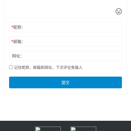
*
昵称：
*
邮箱：
网址：
记住昵称、邮箱和网址，下次评论免输入
提交