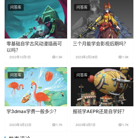
问答库
问答库
零基础自学古风动漫插画可
三个月能学会影视后期吗？
以吗？
2022年12月1日
1.5K
2023年2月28日
1.0K
问答库
问答库
学3dmax学费一般多少？
报班学AEPR还是自学好？
2023年3月22日
1.7K
2023年3月1日
1.7K