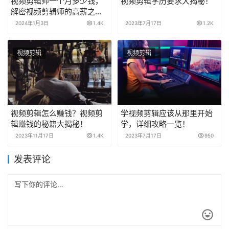
视频剪辑师一个月多少钱，
视频剪辑学历要求大揭秘！
解密视频剪辑师的高薪之
谜！
2024年1月3日
1.4K
2023年7月17日
1.2K
视频剪辑
视频剪辑
视频剪辑怎么赚钱？视频剪
学视频剪辑应该从那里开始
辑赚钱的秘籍大揭秘！
学，详细攻略一览！
2023年11月17日
1.4K
2023年7月17日
950
发表评论