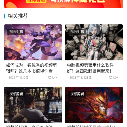
相关推荐
视频剪辑
视频剪辑
如何成为一名优秀的视频剪
电脑视频剪辑用什么软件
辑师？这几本书值得你看
好？这四款赶紧用起来！
2022年11月2日
1.4K
2023年12月28日
1.0K
视频剪辑
视频剪辑