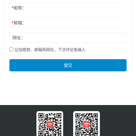
*
昵称：
*
邮箱：
网址：
记住昵称、邮箱和网址，下次评论免输入
提交