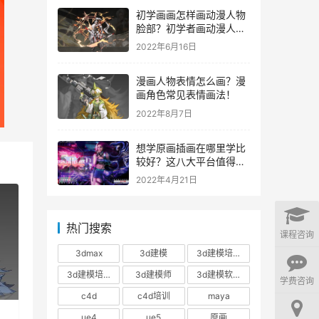
初学画画怎样画动漫人物
脸部？初学者画动漫人物
脸部过程图！
2022年6月16日
漫画人物表情怎么画？漫
画角色常见表情画法！
2022年8月7日
想学原画插画在哪里学比
较好？这八大平台值得选
择！
2022年4月21日
热门搜索
课程咨询
3dmax
3d建模
3d建模培训
3d建模培训班
3d建模师
3d建模软件
学费咨询
c4d
c4d培训
maya
ue4
ue5
原画