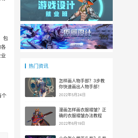
。
、包
的各
企业
热门资讯
怎样画人物手部？3步教
你快速画出人物手部！
2022年5月24日
每个
漫画怎样画衣服褶皱？正
确的衣服褶皱办法教程
。
2022年6月19日