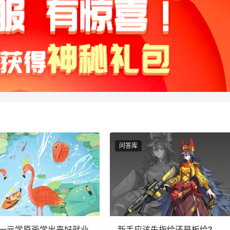
问答库
一元学原画学出来好就业
新手应该先指绘还是板绘?