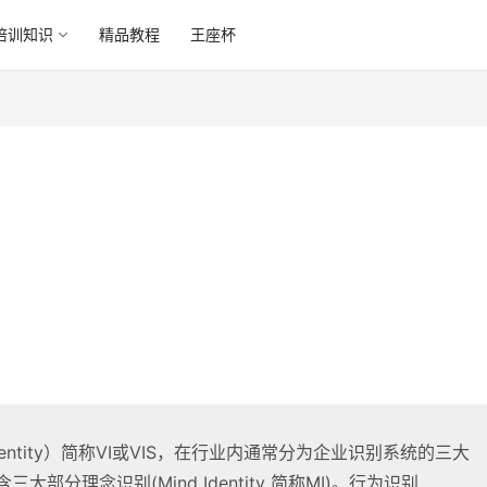
培训知识
精品教程
王座杯
Identity）简称VI或VIS，在行业内通常分为企业识别系统的三大
分理念识别(Mind Identity 简称MI)。行为识别