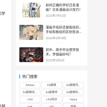
如何正确的学好日系漫
画？日系漫画设计技巧！
如学
2022年7月12日
漫画手绘好还是板绘好，
手绘和板绘的区别告诉
你！
2024年2月19日
初中、高中毕业想学技
术，学插画好吗？
2022年5月5日
热门搜索
3dmax
3d建模
3d建模培训
3d建模培训班
3d建模师
3d建模软件
c4d
c4d培训
maya
来越
ue4
ue5
原画