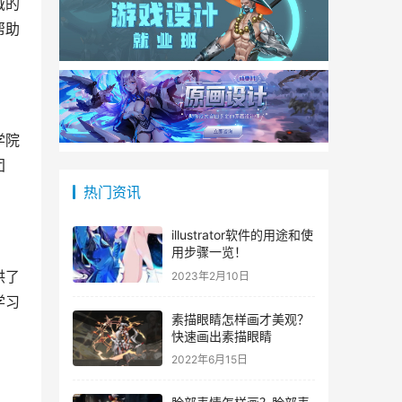
域的
帮助
。
学院
团
热门资讯
illustrator软件的用途和使
用步骤一览！
供了
2023年2月10日
学习
素描眼睛怎样画才美观？
快速画出素描眼睛
2022年6月15日