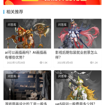
相关推荐
问答库
问答库
ai可以画插画吗？AI画插画
影视后期包装就业前景怎么
有哪些优势？
样？
2022年12月28日
1.5K
2023年3月4日
1.2K
问答库
问答库
游戏原画设计的工资一般多
ue5培训一般费用多少钱？