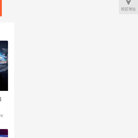
校区地址
启
.1K