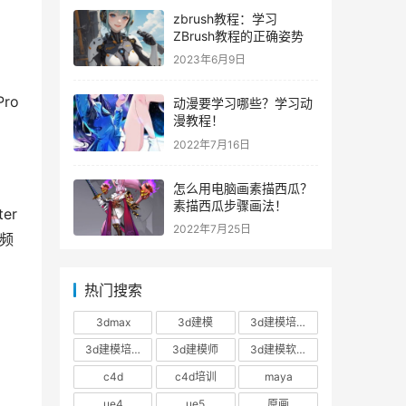
zbrush教程：学习
ZBrush教程的正确姿势
2023年6月9日
o 
动漫要学习哪些？学习动
漫教程！
2022年7月16日
怎么用电脑画素描西瓜？
素描西瓜步骤画法！
r 
2022年7月25日
视频
热门搜索
3dmax
3d建模
3d建模培训
3d建模培训班
3d建模师
3d建模软件
c4d
c4d培训
maya
ue4
ue5
原画