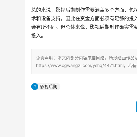
总的来说，影视后期制作需要涵盖多个方面，包
术和设备支持，因此在资金方面必须有足够的投
会有所不同。但总体来说，影视后期制作确实需
投入。
免责声明：本文内部分内容来自网络，所涉绘画作品
https://www.cgwangzi.com/yshq/4471.
影视后期