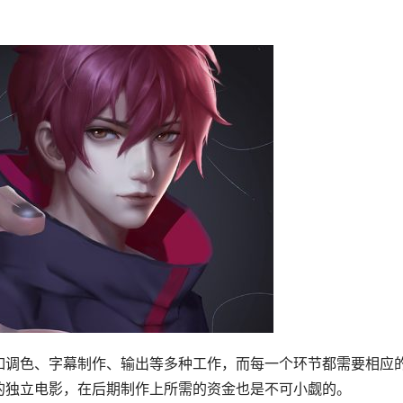
如调色、字幕制作、输出等多种工作，而每一个环节都需要相应
的独立电影，在后期制作上所需的资金也是不可小觑的。