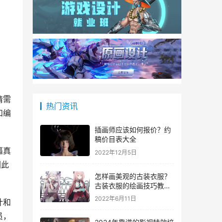
情需
热门资讯
和编
插画师应该如何报价？约
稿价目表大全
逼真
2022年12月5日
因此
怎样画美观的古装衣服？
古装衣服的绘画技巧教
程！
2022年6月11日
计和
员，