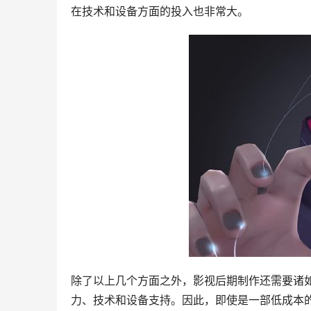
在技术和设备方面的投入也非常大。
除了以上几个方面之外，影视后期制作还需要诸
力、技术和设备支持。因此，即使是一部低成本