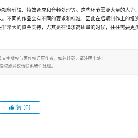
括视频剪辑、特效合成和音频处理等。这些环节需要大量的人力
入。不同的作品会有不同的要求和标准，因此在后期制作上的投
要非常大的资金支持，尤其是在追求高质量的时候，往往需要更
及文字版权与著作权归原作者，如若转载，请注明出处：
html，若有侵权或异议请联系我们处理。
赞
(0)