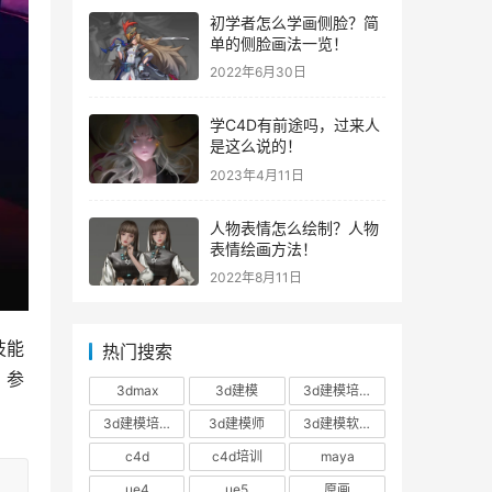
初学者怎么学画侧脸？简
单的侧脸画法一览！
2022年6月30日
学C4D有前途吗，过来人
是这么说的！
2023年4月11日
人物表情怎么绘制？人物
表情绘画方法！
2022年8月11日
技能
热门搜索
，参
3dmax
3d建模
3d建模培训
3d建模培训班
3d建模师
3d建模软件
c4d
c4d培训
maya
ue4
ue5
原画