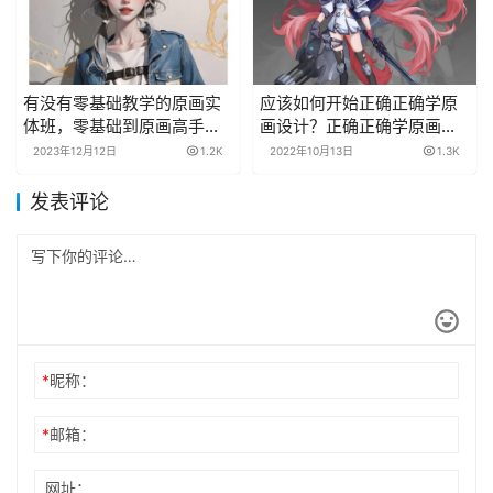
有没有零基础教学的原画实
应该如何开始正确正确学原
体班，零基础到原画高手都
画设计？正确正确学原画设
在看！
计入门技巧！
2023年12月12日
1.2K
2022年10月13日
1.3K
发表评论
*
昵称：
*
邮箱：
网址：