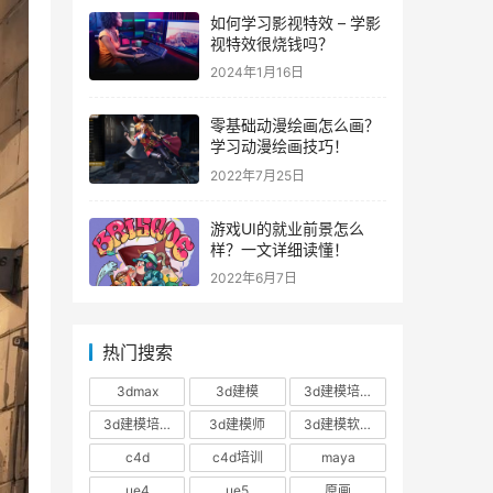
如何学习影视特效 – 学影
视特效很烧钱吗？
2024年1月16日
零基础动漫绘画怎么画？
学习动漫绘画技巧！
2022年7月25日
游戏UI的就业前景怎么
样？一文详细读懂！
2022年6月7日
热门搜索
3dmax
3d建模
3d建模培训
3d建模培训班
3d建模师
3d建模软件
c4d
c4d培训
maya
ue4
ue5
原画