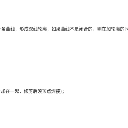
一条曲线，形成双线轮廓，如果曲线不是闭合的，则在加轮廓的
；
须附加在一起，修剪后须顶点焊接)；