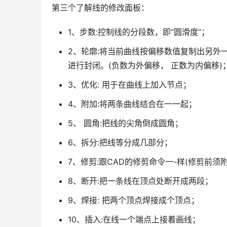
第三个了解线的修改面板：
1、步数:控制线的分段数，即“圆滑度”；
2、轮廓:将当前曲线按偏移数值复制出另外
进行封闭。(负数为外偏移， 正数为内偏移)
3、优化: 用于在曲线上加入节点；
4、附加:将两条曲线结合在一一起；
5、 圆角:把线的尖角倒成圆角；
6、拆分:把线等分成几部分；
7、修剪:跟CAD的修剪命令一-样(修剪前
8、断开:把一条线在顶点处断开成两段；
9、焊接: 把两个顶点焊接成个顶点；
10、插入:在线一个端点上接着画线；