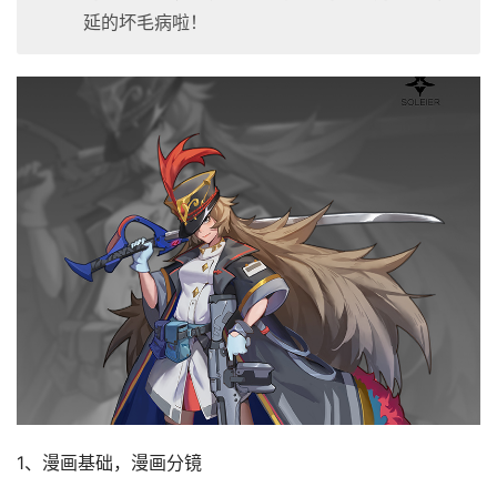
延的坏毛病啦！
1、漫画基础，漫画分镜