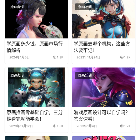
原画培训
原画培训
学原画多少钱，原画市场行
学原画去哪个机构，这些方
情解析
法要牢记!
2024年1月5日
1.3K
2023年11月24日
1.2K
原画培训
原画培训
原画插画零基础自学，三分
游戏原画设计可以自学吗？
钟看完就能学会！
答案速看!
2023年11月12日
1.5K
2023年1月4日
1.2K